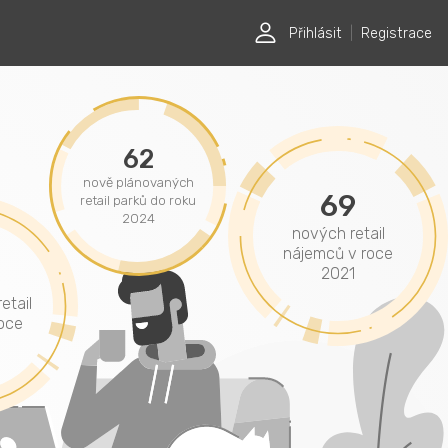
Přihlásit
|
Registrace
62
nově plánovaných
69
retail parků do roku
2024
nových retail
nájemců v roce
2021
etail
oce