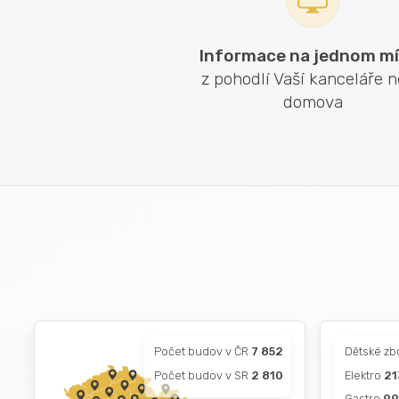
Informace na jednom mí
z pohodlí Vaší kanceláře 
domova
Počet budov v ČR
7 852
Dětské zb
Počet budov v SR
2 810
Elektro
21
Gastro
9