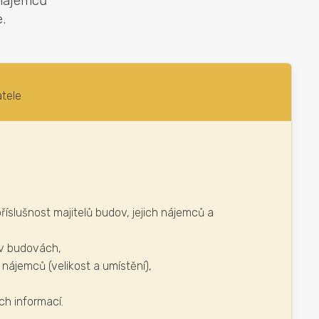
 nájemců
.
atele
příslušnost majitelů budov, jejich nájemců a
 v budovách,
 nájemců (velikost a umístění),
ch informací.