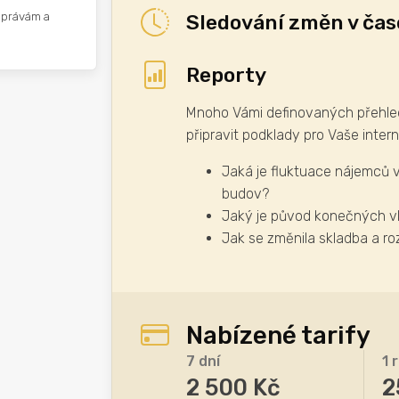
Sledování změn v čas
zprávám a
Reporty
Mnoho Vámi definovaných přehled
připravit podklady pro Vaše interní
Jaká je fluktuace nájemců 
budov?
Jaký je původ konečných v
Jak se změnila skladba a r
Nabízené tarify
7 dní
1 
2 500 Kč
2