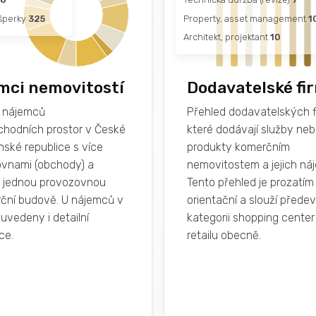
 šperky
325
Property, asset management
1
Architekt, projektant
10
mci nemovitostí
Dodavatelské fi
 nájemců
Přehled dodavatelských f
hodních prostor v České
které dodávají služby ne
nské republice s více
produkty komerčním
vnami (obchody) a
nemovitostem a jejich n
 jednou provozovnou
Tento přehled je prozatím
ční budově. U nájemců v
orientační a slouží přede
uvedeny i detailní
kategorii shopping center
ce.
retailu obecně.