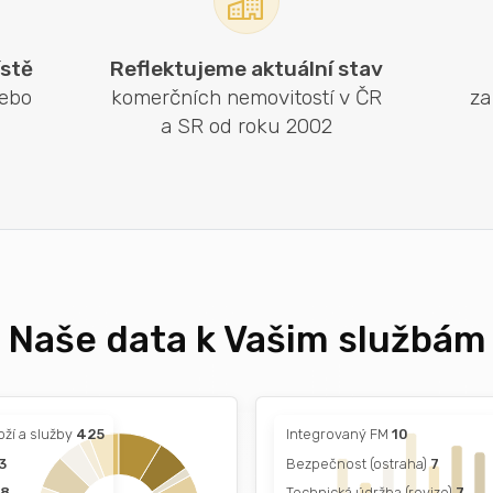
stě
Reflektujeme aktuální stav
nebo
komerčních nemovitostí v ČR
za
a SR od roku 2002
Naše data k Vašim službám
oží a služby
425
Integrovaný FM
10
3
Bezpečnost (ostraha)
7
98
Technická údržba (revize)
7