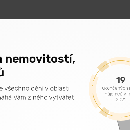
 nemovitostí,
ů
19
je všechno dění v oblasti
ukončených r
nájemců v r
máhá Vám z něho vytvářet
2021