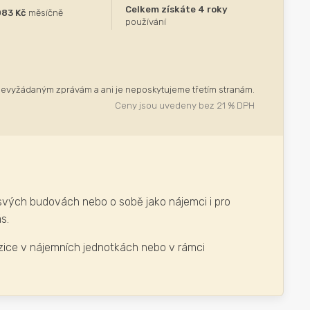
Celkem získáte 4 roky
083 Kč
měsíčně
používání
evyžádaným zprávám a ani je neposkytujeme třetím stranám.
Ceny jsou uvedeny bez 21 % DPH
svých budovách nebo o sobě jako nájemci i pro
s.
zice v nájemních jednotkách nebo v rámci