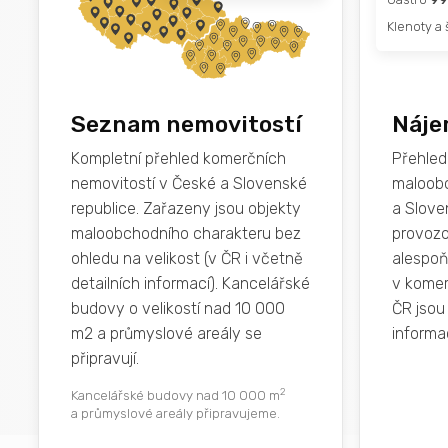
Klenoty a
Seznam nemovitostí
Náje
Kompletní přehled komerčních
Přehled
nemovitostí v České a Slovenské
maloobc
republice. Zařazeny jsou objekty
a Slove
maloobchodního charakteru bez
provozo
ohledu na velikost (v ČR i včetně
alespoň
detailních informací). Kancelářské
v komer
budovy o velikostí nad 10 000
ČR jsou 
m2 a průmyslové areály se
informa
připravují.
2
Kancelářské budovy nad 10 000 m
a průmyslové areály připravujeme.