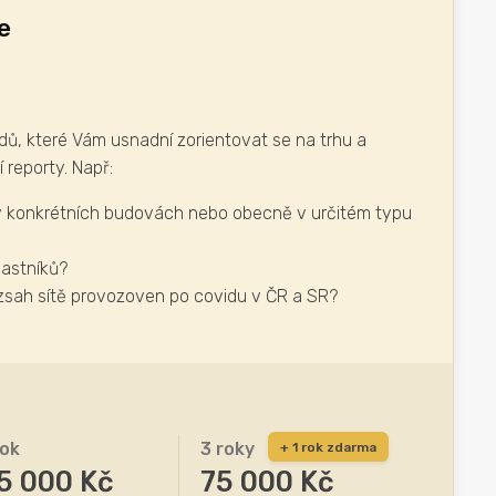
e
ů, které Vám usnadní zorientovat se na trhu a
 reporty. Např:
v konkrétních budovách nebo obecně v určitém typu
lastníků?
ozsah sítě provozoven po covidu v ČR a SR?
rok
3 roky
+ 1 rok zdarma
5 000 Kč
75 000 Kč