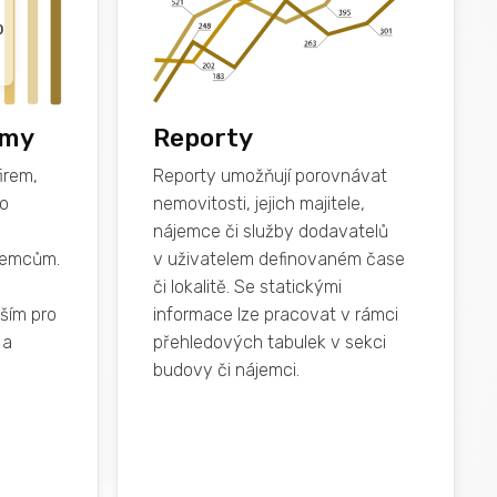
0
rmy
Reporty
irem,
Reporty umožňují porovnávat
bo
nemovitosti, jejich majitele,
nájemce či služby dodavatelů
ájemcům.
v uživatelem definovaném čase
či lokalitě. Se statickými
vším pro
informace lze pracovat v rámci
 a
přehledových tabulek v sekci
budovy či nájemci.