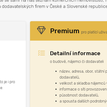
te se sami na náš seznam komerčních nemovistostí,
a dodavatelských firem v České a Slovenské republice
Premium
pro platící uživ
Detailní informace
o budově, nájemci či dodavateli
název, adresa, obor, státní 
dodavatelů,
o je i pro
velikost a skladba nájemců
e.
informace o síti provozoven
působnost dodavatelů,
a spousta dalších podrobný